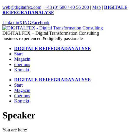
Skip
web@digitalfex.com
|
+43 (0) 680 / 40 56 200
|
Map
|
DIGITALE
to
REIFEGRADANALYSE
content
Linkedin
XING
Facebook
DIGITALFEX – Digital Transformation Consulting
business experienced & digitally passionate
DIGITALE REIFEGRADANALYSE
Start
Magazin
über uns
Kontakt
DIGITALE REIFEGRADANALYSE
Start
Magazin
über uns
Kontakt
Speaker
You are here: