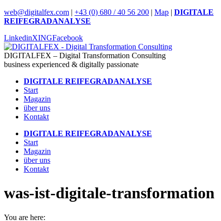
Skip
web@digitalfex.com
|
+43 (0) 680 / 40 56 200
|
Map
|
DIGITALE
to
REIFEGRADANALYSE
content
Linkedin
XING
Facebook
DIGITALFEX – Digital Transformation Consulting
business experienced & digitally passionate
DIGITALE REIFEGRADANALYSE
Start
Magazin
über uns
Kontakt
DIGITALE REIFEGRADANALYSE
Start
Magazin
über uns
Kontakt
was-ist-digitale-transformation
You are here: