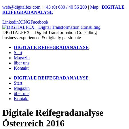
Skip
web@digitalfex.com
|
+43 (0) 680 / 40 56 200
|
Map
|
DIGITALE
to
REIFEGRADANALYSE
content
Linkedin
XING
Facebook
DIGITALFEX – Digital Transformation Consulting
business experienced & digitally passionate
DIGITALE REIFEGRADANALYSE
Start
Magazin
über uns
Kontakt
DIGITALE REIFEGRADANALYSE
Start
Magazin
über uns
Kontakt
Digitale Reifegradanalyse
Österreich 2016